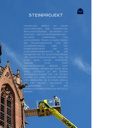
STEINPROJEKT
STEINPROJEKT BETREUT MIT SEINEN
GUTACHTERLICHEN UND PLANERISCHEN
BERATUNGSLEISTUNGEN BAUHERREN VON
KUNSTSTEIN- UND NATURSTEINSANIERUNGS -
PROJEKTEN UNABHÄNGIG VON
AUSFÜHRENDEN FIRMEN IN ALLEN PHASEN
DER PROJEKTABWICKLUNG VON DER
SCHADENSERHEBUNG ÜBER DAS
SANIERUNGSKONZEPT UND DIE
AUSSCHREIBUNGSBEGLEITUNG BIS ZUR
FACHBAULEITUNG MIT QUALITÄTSSICHERUNG
UND MONITORINGMASSNAHMEN. EGAL OB
RUINE, BURG, KIRCHE, STÄDTISCHES
GEBÄUDE, STÜTZ- ODER
EINFASSUNGSMAUER, BRÜCKE ODER
EINZELDENKMAL. STEINPROJEKT SUCHT, WENN
NÖTIG, ZUSÄTZLICH ZU DEN EIGENEN
BERATUNGSLEISTUNGEN FÜR IHR PROJEKT
PASSEND AUS EINEM GROSSEN NETZWERK
VON SPEZIALISTEN DIE RICHTIGEN HERAUS
UM IHR PROJEKT NACHHALTIG IN
ZUSAMMENARBEIT MIT DEN
DENKMALSCHUTZBEHÖRDEN ZUM ERFOLG ZU
BRINGEN.